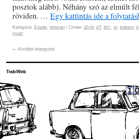
posztok alább). Néhány szó az elmúlt fél
röviden. …
Egy kattintás ide a folytat
Kategória:
Egyéb
,
Veterán
|
Címke:
2018
,
2T
,
601
,
ot
,
trabant
,
t
most!
←
Korábbi bejegyzés
TrabiWeb