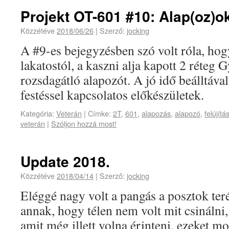
Projekt OT-601 #10: Alap(oz)o
Közzétéve
2018/06/26
|
Szerző:
jocking
A #9-es bejegyzésben szó volt róla, hog
lakatostól, a kaszni alja kapott 2 réteg
rozsdagátló alapozót. A jó idő beálltával
festéssel kapcsolatos előkészületek.
Kategória:
Veterán
|
Címke:
2T
,
601
,
alapozás
,
alapozó
,
felújítá
veterán
|
Szóljon hozzá most!
Update 2018.
Közzétéve
2018/04/14
|
Szerző:
jocking
Eléggé nagy volt a pangás a posztok ter
annak, hogy télen nem volt mit csinálni,
amit még illett volna érinteni, ezeket mo