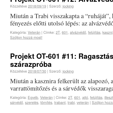
Közzétéve
2018/09/19
|
Szerző:
jocking
Miután a Trabi visszakapta a “ruháját”, 
fényezés előtti utolsó lépés: az alvázvédő
Kategória:
Veterán
|
Címke:
2T
,
601
,
alvázvédő
,
felújítás
,
kaszni
Szóljon hozzá most!
Projekt OT-601 #11: Ragasztás
szárazpróba
Közzétéve
2018/07/30
|
Szerző:
jocking
Miután a kasznira felkerült az alapozó, 
varrattömítőzés és a sárvédők visszaraga
Kategória:
Egyéb
,
Veterán
|
Címke:
2T
,
601
,
ajtó
,
felújítás
,
illesz
sárvédő
,
szerelés
,
tömítés
,
trabant
,
trabi
,
veterán
|
Szóljon hozz