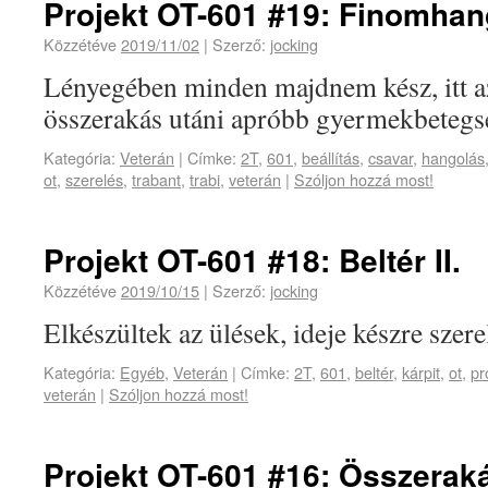
Projekt OT-601 #19: Finomhan
Közzétéve
2019/11/02
|
Szerző:
jocking
Lényegében minden majdnem kész, itt az
összerakás utáni apróbb gyermekbetegs
Kategória:
Veterán
|
Címke:
2T
,
601
,
beállítás
,
csavar
,
hangolás
ot
,
szerelés
,
trabant
,
trabi
,
veterán
|
Szóljon hozzá most!
Projekt OT-601 #18: Beltér II.
Közzétéve
2019/10/15
|
Szerző:
jocking
Elkészültek az ülések, ideje készre szerel
Kategória:
Egyéb
,
Veterán
|
Címke:
2T
,
601
,
beltér
,
kárpit
,
ot
,
pr
veterán
|
Szóljon hozzá most!
Projekt OT-601 #16: Összerakás