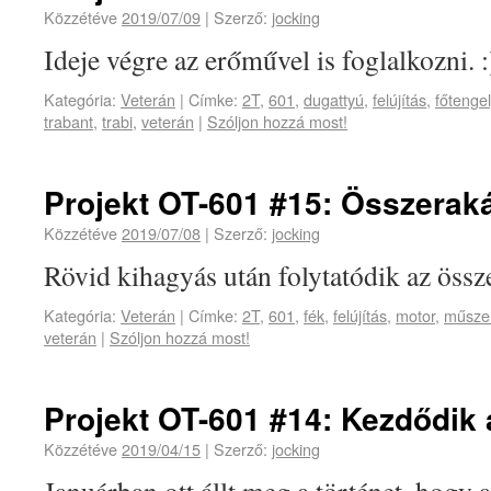
Közzétéve
2019/07/09
|
Szerző:
jocking
Ideje végre az erőművel is foglalkozni. :
Kategória:
Veterán
|
Címke:
2T
,
601
,
dugattyú
,
felújítás
,
főtengel
trabant
,
trabi
,
veterán
|
Szóljon hozzá most!
Projekt OT-601 #15: Összerakás
Közzétéve
2019/07/08
|
Szerző:
jocking
Rövid kihagyás után folytatódik az össz
Kategória:
Veterán
|
Címke:
2T
,
601
,
fék
,
felújítás
,
motor
,
műszer
veterán
|
Szóljon hozzá most!
Projekt OT-601 #14: Kezdődik
Közzétéve
2019/04/15
|
Szerző:
jocking