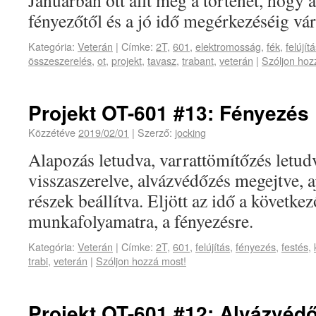
Januárban ott állt meg a történet, hogy a
fényezőtől és a jó idő megérkezéséig vá
Kategória:
Veterán
|
Címke:
2T
,
601
,
elektromosság
,
fék
,
felújít
összeszerelés
,
ot
,
projekt
,
tavasz
,
trabant
,
veterán
|
Szóljon hoz
Projekt OT-601 #13: Fényezés
Közzétéve
2019/02/01
|
Szerző:
jocking
Alapozás letudva, varrattömítőzés letud
visszaszerelve, alvázvédőzés megejtve, 
részek beállítva. Eljött az idő a követk
munkafolyamatra, a fényezésre.
Kategória:
Veterán
|
Címke:
2T
,
601
,
felújítás
,
fényezés
,
festés
,
trabi
,
veterán
|
Szóljon hozzá most!
Projekt OT-601 #12: Alvázvéd