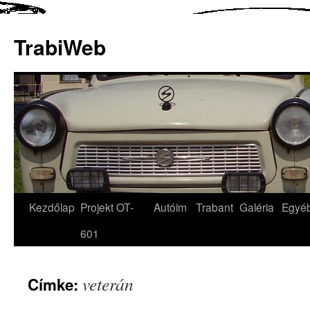
TrabiWeb
Kezdőlap
Projekt OT-
Autóim
Trabant
Galéria
Egyé
601
veterán
Címke: