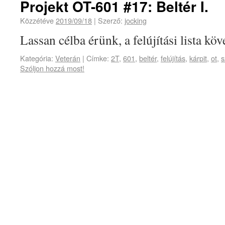
Projekt OT-601 #17: Beltér I.
Közzétéve
2019/09/18
|
Szerző:
jocking
Lassan célba érünk, a felújítási lista köv
Kategória:
Veterán
|
Címke:
2T
,
601
,
beltér
,
felújítás
,
kárpit
,
ot
,
s
Szóljon hozzá most!