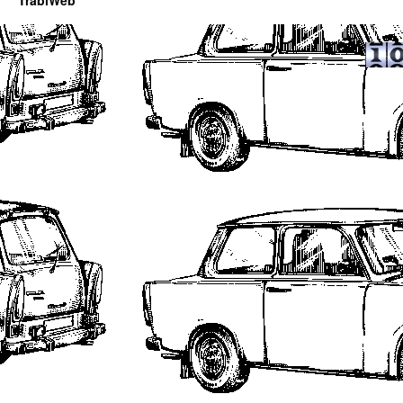
TrabiWeb