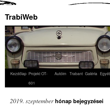
TrabiWeb
Kezdőlap
Projekt OT-
Autóim
Trabant
Galéria
Egyé
601
2019. szeptember
hónap bejegyzései