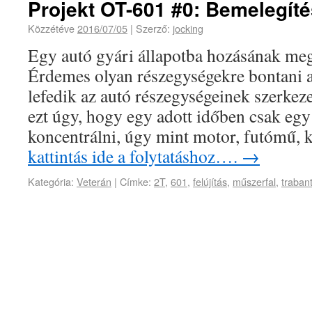
Projekt OT-601 #0: Bemelegíté
Közzétéve
2016/07/05
|
Szerző:
jocking
Egy autó gyári állapotba hozásának me
Érdemes olyan részegységekre bontani a
lefedik az autó részegységeinek szerkeze
ezt úgy, hogy egy adott időben csak eg
koncentrálni, úgy mint motor, futómű, 
kattintás ide a folytatáshoz….
→
Kategória:
Veterán
|
Címke:
2T
,
601
,
felújítás
,
műszerfal
,
traban