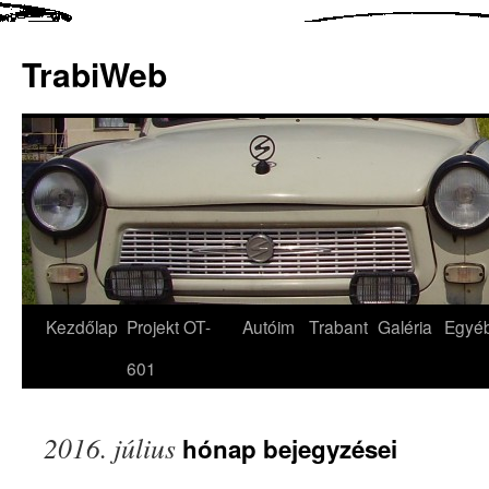
TrabiWeb
Kezdőlap
Projekt OT-
Autóim
Trabant
Galéria
Egyé
601
2016. július
hónap bejegyzései