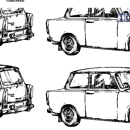
TrabiWeb