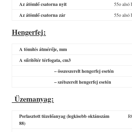
Az átömlő csatorna nyit
55o alsó h
Az átömlő csatorna zár
55o alsó 
Hengerfej:
A tömítés átmérője, mm
A sűrítőtér térfogata, cm3
– összeszerelt hengerfej esetén
– szétszerelt hengerfej esetén
Üzemanyag:
Porlasztott tüzelőanyag (legkisebb oktánszám
R
88)