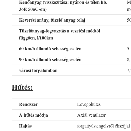
Kenőanyag (viszkozitása: nyáron és télen kb.
M
3oE 50oC-on)
mo
Keverési arány, tüzelő anyag :olaj
50
Tüzelőanyag-fogyasztás a vezetési módtól
függően, l/100km
60 km/h állandó sebesség esetén
5,
90 km/h állandó sebesség esetén
8,
városi forgalomban
7,
Hűtés:
Rendszer
Levegőhűtés
A hűtés módja
Axiál ventilátor
Hajtás
forgattyústengelyről ékszíjjal