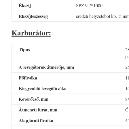
Ékszíj
SPZ 9,7*1000
Ékszíjfeszesség
eredeti helyzetéből kb.15 m
Karburátor:
Típus
2
po
A levegőtorok átmérője, mm
2
Főfúvóka
1
Kiegyenlítő levegőfúvóka
1
Keverőcső, mm
8
Átmeneti furat, mm
Ć
Alapjárati fúvóka
4