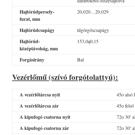
darabokból összesajtolva
Hajtórúdpersely-
20,020…20,029
furat, mm
Hajtórúdcsapágy
tűgörgőscsapágy
Hajtórúd-
153,0ą0,15
középtávolság, mm
Forgásirány
Bal
Vezérlőmű (szívó forgótolattyú):
A vezérlőtárcsa nyit
45o alsó 
A vezérlőtárcsa zár
45o felső
A kipufogó csatorna nyit
72o 30′ al
A kipufogó csatorna zár
72o 30′ a