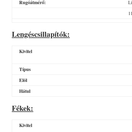
Rugóátmérő:
L
1
Lengéscsillapítók:
Kivitel
Típus
Elöl
Hátul
Fékek:
Kivitel