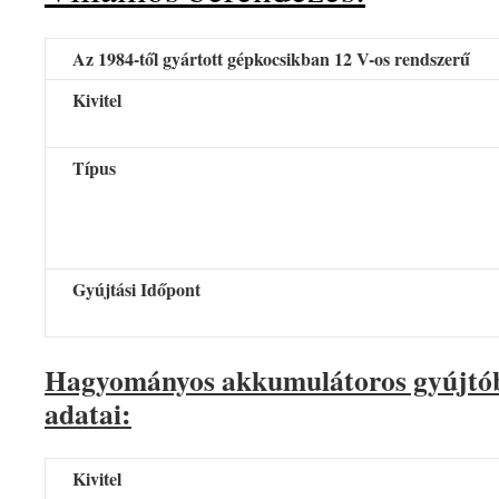
Az 1984-től gyártott gépkocsikban 12 V-os rendszerű
Kivitel
Típus
Gyújtási Időpont
Hagyományos akkumu­látoros gyújtób
adatai:
Kivitel