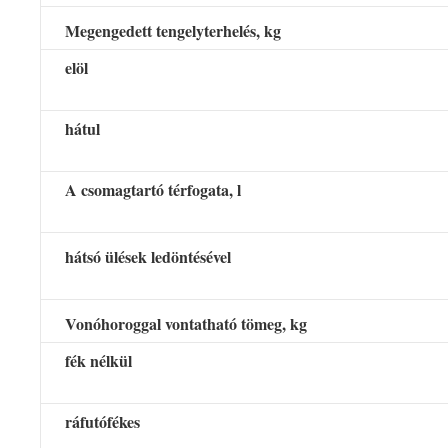
Megengedett tengelyterhelés, kg
elöl
hátul
A csomagtartó térfogata, l
hátsó ülések ledöntésével
Vonóhoroggal vontatható tömeg, kg
fék nélkül
ráfutófékes