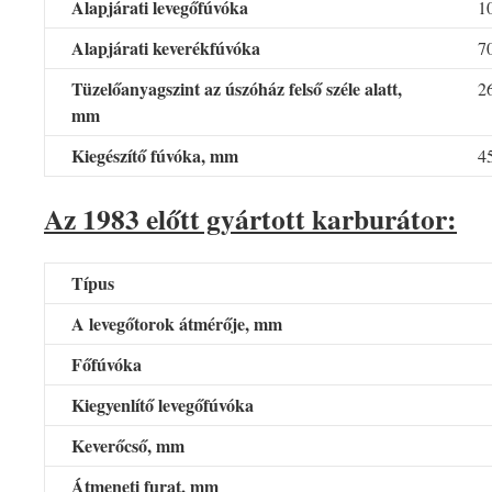
Alapjárati levegőfúvóka
1
Alapjárati keverékfúvóka
7
Tüzelőanyagszint az úszóház felső széle alatt,
2
mm
Kiegészítő fúvóka, mm
4
Az 1983 előtt gyártott karburátor:
Típus
A levegőtorok átmérője, mm
Főfúvóka
Kiegyenlítő levegőfúvóka
Keverőcső, mm
Átmeneti furat, mm