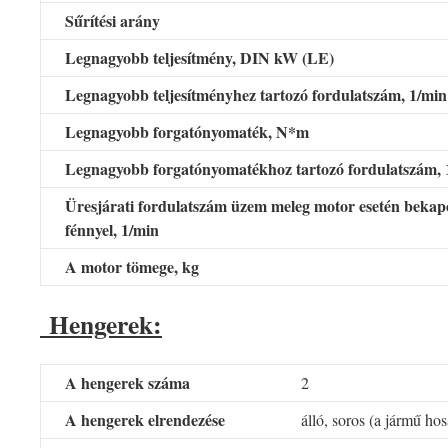
Sűrítési arány
Legnagyobb teljesítmény, DIN kW (LE)
Legnagyobb teljesítményhez tartozó fordulatszám, 1/mi
Legnagyobb forgatónyomaték, N*m
Legnagyobb forgatónyomatékhoz tartozó fordulatszám,
Üresjárati fordulatszám üzem meleg motor esetén bekapc
fénnyel, 1/min
A motor tömege, kg
Hengerek:
A hengerek száma
2
A hengerek elrendezése
álló, soros (a jármű ho