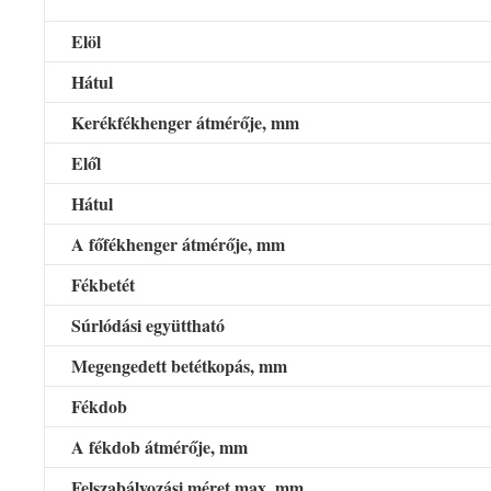
Elöl
Hátul
Kerékfékhenger átmérője, mm
Elől
Hátul
A főfékhenger átmérője, mm
Fékbetét
Súrlódási együttható
Megengedett betétkopás, mm
Fékdob
A fékdob átmérője, mm
Felszabályozási méret max, mm