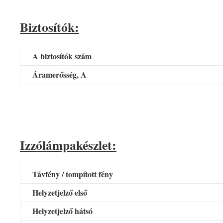
Biztosítók:
A biztosítók szám
Áramerősség, A
Izzólámpakészlet:
Távfény / tompított fény
Helyzetjelző első
Helyzetjelző hátsó