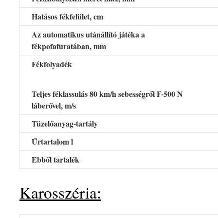
Hatásos fékfelület, cm
Az automatikus utánállító játéka a
fékpofafuratában, mm
Fékfolyadék
Teljes féklassulás 80 km/h sebes­ségről F-500 N
láberővel, m/s
Tüzelőanyag-tartály
Űrtartalom l
Ebből tartalék
Karosszéria: