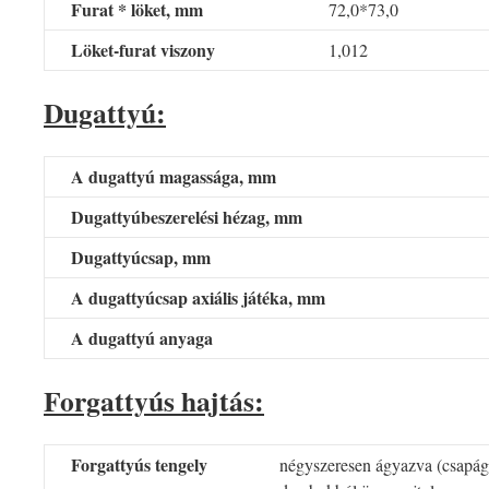
Furat * löket, mm
72,0*73,0
Löket-furat viszony
1,012
Dugattyú:
A dugattyú magassága, mm
Dugattyúbeszerelési hézag, mm
Dugattyúcsap, mm
A dugattyúcsap axiális játéka, mm
A dugattyú anyaga
Forgattyús hajtás:
Forgattyús tengely
négyszeresen ágyazva (csapág