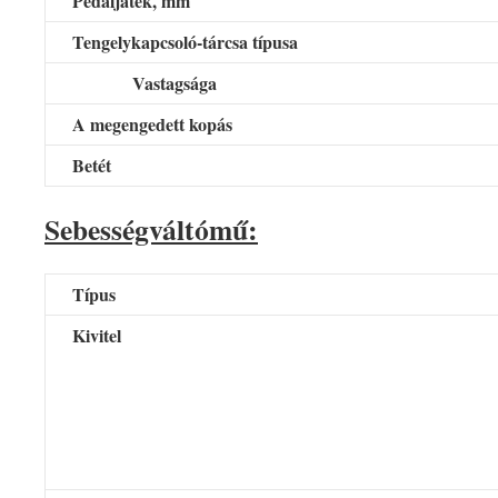
Pedáljáték, mm
Tengelykapcsoló-tárcsa típusa
Vastagsága
A megengedett kopás
Betét
Sebességváltómű:
Típus
Kivitel