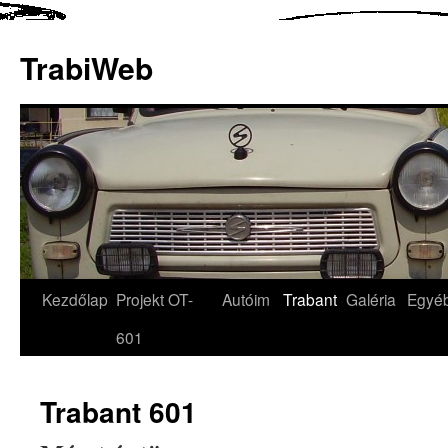
TrabiWeb
Kezdőlap
Projekt OT-
Autóim
Trabant
Galéria
Egyé
601
Trabant 601