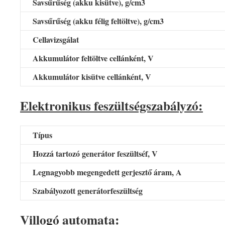
Savsűrűség (akku kisütve), g/cm3
Savsűrűség (akku félig feltöltve), g/cm3
Cellavizsgálat
Akkumulátor feltöltve cellánként, V
Akkumulátor kisütve cellánként, V
Elektronikus feszültségszabályzó:
Típus
Hozzá tartozó generátor feszültséf, V
Legnagyobb megengedett gerjesztő áram, A
Szabályozott generátorfeszültség
Villogó automata: