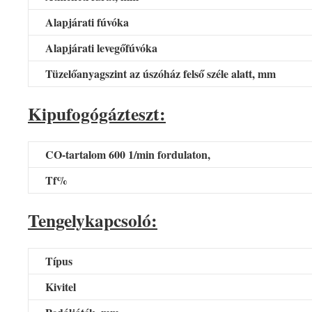
Alapjárati fúvóka
Alapjárati levegőfúvóka
Tüzelőanyagszint az úszóház felső széle alatt, mm
Kipufogógázteszt:
CO-tartalom 600 1/min fordulaton,
Tf%
Tengelykapcsoló:
Típus
Kivitel