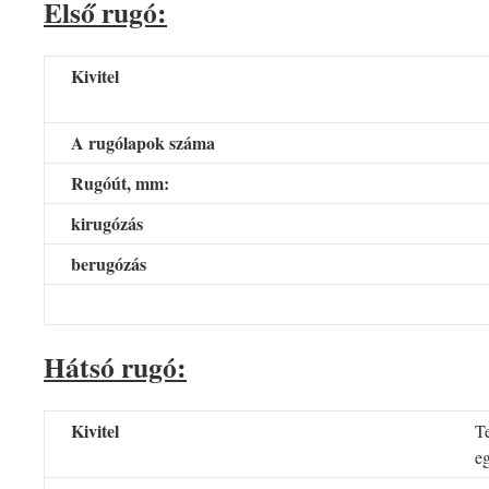
Első rugó:
Kivitel
A rugólapok száma
Rugóút, mm:
kirugózás
berugózás
Hátsó rugó:
Kivitel
Te
e