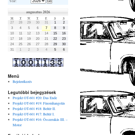
Year:
augusztus 2026
M
T
W
T
F
S
S
27
28
29
30
31
1
2
3
4
5
6
7
8
9
10
11
12
13
14
15
16
17
18
19
20
21
22
23
24
25
26
27
28
29
30
31
1
2
3
4
5
6
Menü
Bejelentkezés
Legutóbbi bejegyzések
Projekt OT-601 #20: Das Ende
Projekt OT-601 #19: Finomhangolás
Projekt OT-601 #18: Beltér II.
Projekt OT-601 #17: Beltér I.
Projekt OT-601 #16: Összerakás III. –
Motor