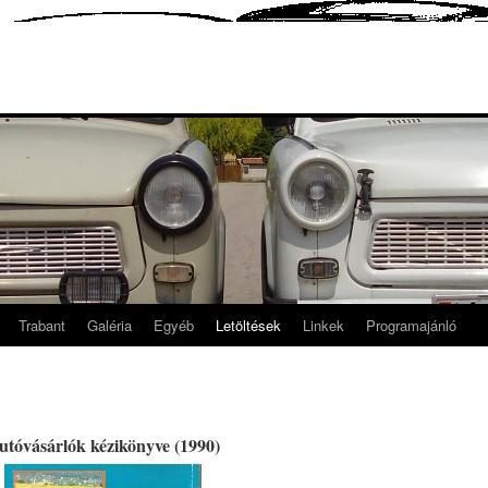
Trabant
Galéria
Egyéb
Letöltések
Linkek
Programajánló
utóvásárlók kézikönyve (1990)