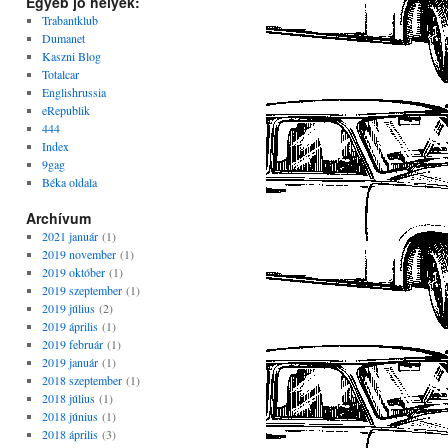
Egyéb jó helyek:
Trabantklub
Dumanet
Kaszni Blog
Totalcar
Englishrussia
eRepublik
444
Index
9gag
Béka oldala
Archívum
2021 január
(1)
2019 november
(1)
2019 október
(1)
2019 szeptember
(1)
2019 július
(2)
2019 április
(1)
2019 február
(1)
2019 január
(1)
2018 szeptember
(1)
2018 július
(1)
2018 június
(1)
2018 április
(3)