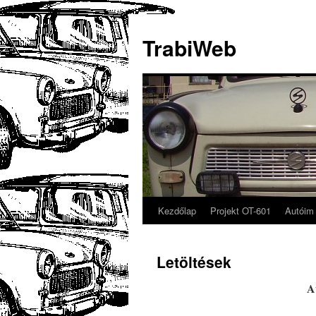
TrabiWeb
Kezdőlap
Projekt OT-601
Autóim
Letöltések
A