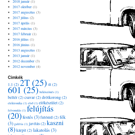
2018 január
(1)
2017 október
(1)
2017 augusztus
(3)
2017 július
(2)
2017 április
(1)
2017 március
(3)
2017 február
(1)
2016 július
(1)
2016 június
(1)
2013 augusztus
(1)
2013 január
(1)
2012 december
(3)
2012 november
(4)
Címkék
2T
(25)
1.1
(2)
4t
(2)
601
(25)
beköszönés
(1)
beltér
(2)
csavar
(2)
drótkorong
(2)
előkészület
(2)
elektronika
(1)
első
(1)
felújítás
felvonulás
(1)
(20)
festés
(3)
fék
futómű
(2)
kaszni
(3)
javítás
(2)
galéria
(1)
(8)
lakatolás
(3)
kárpit
(2)