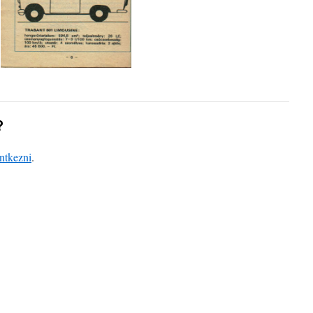
?
entkezni
.