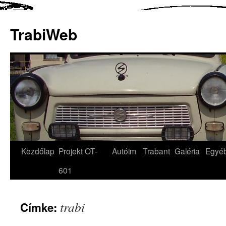
TrabiWeb
Kezdőlap
Projekt OT-
Autóim
Trabant
Galéria
Egyé
601
trabi
Címke: