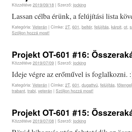
Közzétéve
2019/09/18
|
Szerző:
jocking
Lassan célba érünk, a felújítási lista köv
Kategória:
Veterán
|
Címke:
2T
,
601
,
beltér
,
felújítás
,
kárpit
,
ot
,
s
Szóljon hozzá most!
Projekt OT-601 #16: Összerakás
Közzétéve
2019/07/09
|
Szerző:
jocking
Ideje végre az erőművel is foglalkozni. :
Kategória:
Veterán
|
Címke:
2T
,
601
,
dugattyú
,
felújítás
,
főtengel
trabant
,
trabi
,
veterán
|
Szóljon hozzá most!
Projekt OT-601 #15: Összerakás
Közzétéve
2019/07/08
|
Szerző:
jocking