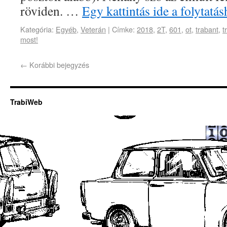
röviden. …
Egy kattintás ide a folytat
Kategória:
Egyéb
,
Veterán
|
Címke:
2018
,
2T
,
601
,
ot
,
trabant
,
t
most!
←
Korábbi bejegyzés
TrabiWeb