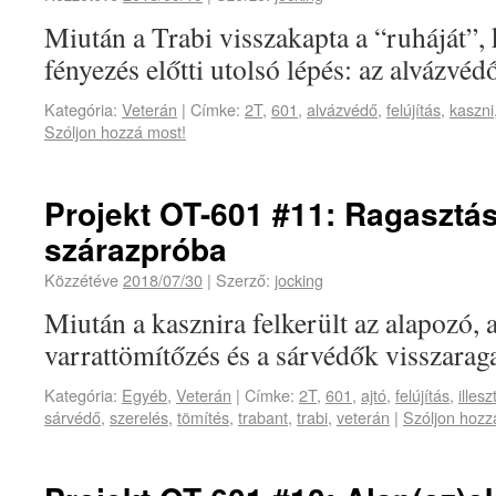
Miután a Trabi visszakapta a “ruháját”, 
fényezés előtti utolsó lépés: az alvázvédő
Kategória:
Veterán
|
Címke:
2T
,
601
,
alvázvédő
,
felújítás
,
kaszni
Szóljon hozzá most!
Projekt OT-601 #11: Ragasztás
szárazpróba
Közzétéve
2018/07/30
|
Szerző:
jocking
Miután a kasznira felkerült az alapozó, 
varrattömítőzés és a sárvédők visszaraga
Kategória:
Egyéb
,
Veterán
|
Címke:
2T
,
601
,
ajtó
,
felújítás
,
illesz
sárvédő
,
szerelés
,
tömítés
,
trabant
,
trabi
,
veterán
|
Szóljon hozz