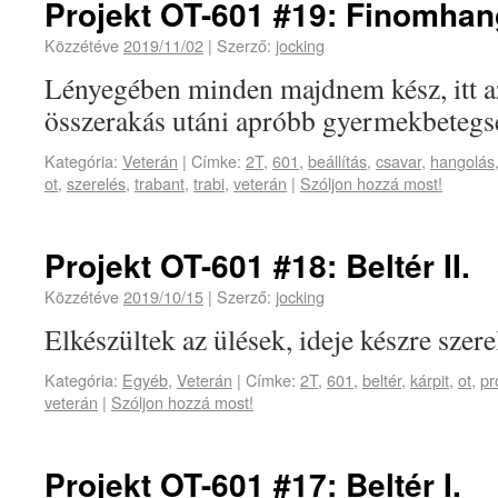
Projekt OT-601 #19: Finomhan
Közzétéve
2019/11/02
|
Szerző:
jocking
Lényegében minden majdnem kész, itt az
összerakás utáni apróbb gyermekbetegs
Kategória:
Veterán
|
Címke:
2T
,
601
,
beállítás
,
csavar
,
hangolás
ot
,
szerelés
,
trabant
,
trabi
,
veterán
|
Szóljon hozzá most!
Projekt OT-601 #18: Beltér II.
Közzétéve
2019/10/15
|
Szerző:
jocking
Elkészültek az ülések, ideje készre szerel
Kategória:
Egyéb
,
Veterán
|
Címke:
2T
,
601
,
beltér
,
kárpit
,
ot
,
pr
veterán
|
Szóljon hozzá most!
Projekt OT-601 #17: Beltér I.