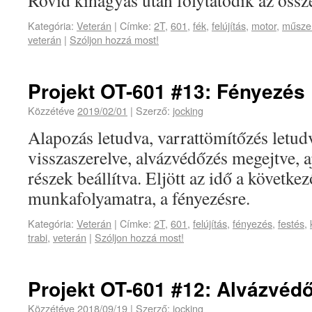
Rövid kihagyás után folytatódik az össz
Kategória:
Veterán
|
Címke:
2T
,
601
,
fék
,
felújítás
,
motor
,
műszer
veterán
|
Szóljon hozzá most!
Projekt OT-601 #13: Fényezés
Közzétéve
2019/02/01
|
Szerző:
jocking
Alapozás letudva, varrattömítőzés letud
visszaszerelve, alvázvédőzés megejtve, 
részek beállítva. Eljött az idő a követk
munkafolyamatra, a fényezésre.
Kategória:
Veterán
|
Címke:
2T
,
601
,
felújítás
,
fényezés
,
festés
,
trabi
,
veterán
|
Szóljon hozzá most!
Projekt OT-601 #12: Alvázvéd
Közzétéve
2018/09/19
|
Szerző:
jocking