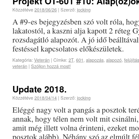
Projekt OT-601 #10: Alap(oz)o
Közzétéve
2018/06/26
|
Szerző:
jocking
A #9-es bejegyzésben szó volt róla, hog
lakatostól, a kaszni alja kapott 2 réteg
rozsdagátló alapozót. A jó idő beálltával
festéssel kapcsolatos előkészületek.
Kategória:
Veterán
|
Címke:
2T
,
601
,
alapozás
,
alapozó
,
felújítá
veterán
|
Szóljon hozzá most!
Update 2018.
Közzétéve
2018/04/14
|
Szerző:
jocking
Eléggé nagy volt a pangás a posztok ter
annak, hogy télen nem volt mit csinálni,
amit még illett volna érinteni, ezeket mo
posztok alább). Néhány szó az elmúlt fél