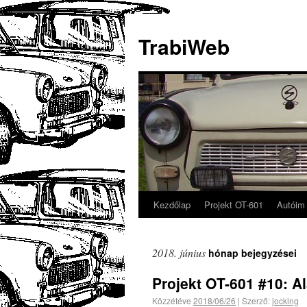
TrabiWeb
Kezdőlap
Projekt OT-601
Autóim
2018. június
hónap bejegyzései
Projekt OT-601 #10: A
Közzétéve
2018/06/26
|
Szerző:
jocking