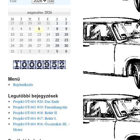
Year:
augusztus 2026
M
T
W
T
F
S
S
27
28
29
30
31
1
2
3
4
5
6
7
8
9
10
11
12
13
14
15
16
17
18
19
20
21
22
23
24
25
26
27
28
29
30
31
1
2
3
4
5
6
Menü
Bejelentkezés
Legutóbbi bejegyzések
Projekt OT-601 #20: Das Ende
Projekt OT-601 #19: Finomhangolás
Projekt OT-601 #18: Beltér II.
Projekt OT-601 #17: Beltér I.
Projekt OT-601 #16: Összerakás III. –
Motor