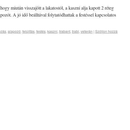
hogy miután visszajött a lakatostól, a kaszni alja kapott 2 réteg
zót. A jó idő beálltával folytatódhattak a festéssel kapcsolatos
ozás
,
alapozó
,
felújítás
,
festés
,
kaszni
,
trabant
,
trabi
,
veterán
|
Szóljon hozzá