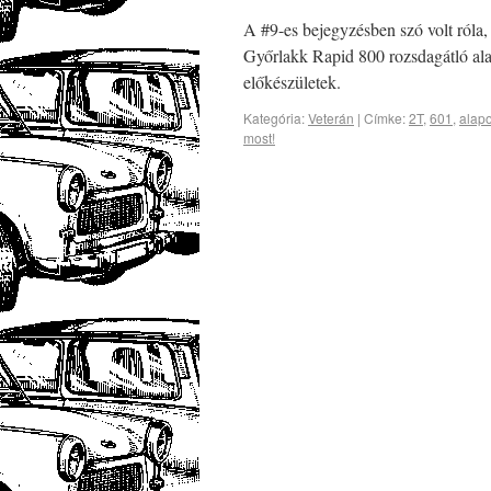
A #9-es bejegyzésben szó volt róla, 
Győrlakk Rapid 800 rozsdagátló alapo
előkészületek.
Kategória:
Veterán
|
Címke:
2T
,
601
,
alap
most!