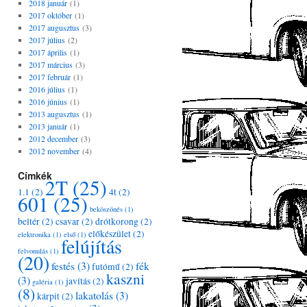
2018 január
(1)
2017 október
(1)
2017 augusztus
(3)
2017 július
(2)
2017 április
(1)
2017 március
(3)
2017 február
(1)
2016 július
(1)
2016 június
(1)
2013 augusztus
(1)
2013 január
(1)
2012 december
(3)
2012 november
(4)
Címkék
2T
(25)
1.1
(2)
4t
(2)
601
(25)
beköszönés
(1)
beltér
(2)
csavar
(2)
drótkorong
(2)
előkészület
(2)
elektronika
(1)
első
(1)
felújítás
felvonulás
(1)
(20)
festés
(3)
fék
futómű
(2)
kaszni
(3)
javítás
(2)
galéria
(1)
(8)
lakatolás
(3)
kárpit
(2)