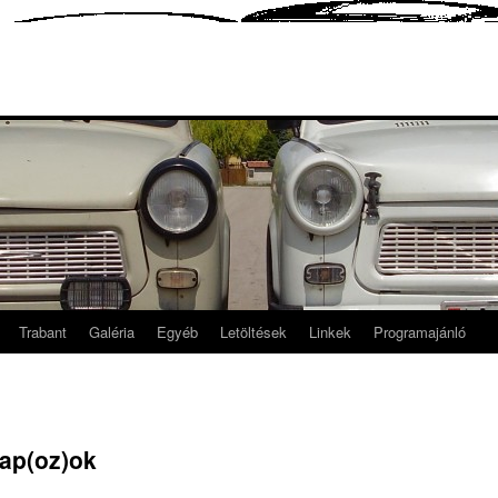
Trabant
Galéria
Egyéb
Letöltések
Linkek
Programajánló
lap(oz)ok