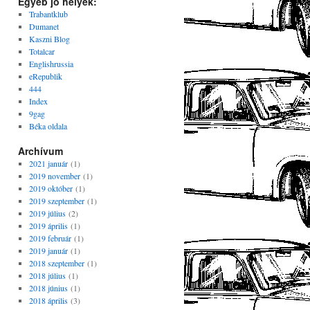
Egyéb jó helyek:
Trabantklub
Dumanet
Kaszni Blog
Totalcar
Englishrussia
eRepublik
444
Index
9gag
Béka oldala
Archívum
2021 január
(1)
2019 november
(1)
2019 október
(1)
2019 szeptember
(1)
2019 július
(2)
2019 április
(1)
2019 február
(1)
2019 január
(1)
2018 szeptember
(1)
2018 július
(1)
2018 június
(1)
2018 április
(3)