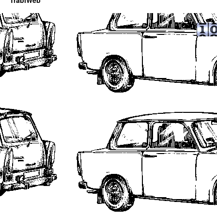
TrabiWeb