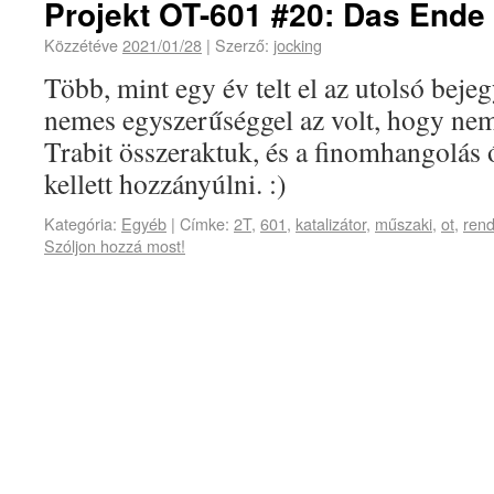
Projekt OT-601 #20: Das Ende
Közzétéve
2021/01/28
|
Szerző:
jocking
Több, mint egy év telt el az utolsó beje
nemes egyszerűséggel az volt, hogy nem 
Trabit összeraktuk, és a finomhangolás
kellett hozzányúlni. :)
Kategória:
Egyéb
|
Címke:
2T
,
601
,
katalizátor
,
műszaki
,
ot
,
rend
Szóljon hozzá most!