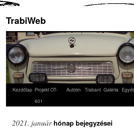
TrabiWeb
Kezdőlap
Projekt OT-
Autóim
Trabant
Galéria
Egyé
601
2021. január
hónap bejegyzései