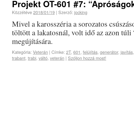
Projekt OT-601 #7: “Apróságo
Közzétéve
2018/01/19
|
Szerző:
jocking
Mivel a karosszéria a sorozatos csúszáso
töltött a lakatosnál, volt idő az azon túl
megújítására.
Kategória:
Veterán
|
Címke:
2T
,
601
,
felújítás
,
generátor
,
javítás
trabant
,
trabi
,
váltó
,
veterán
|
Szóljon hozzá most!