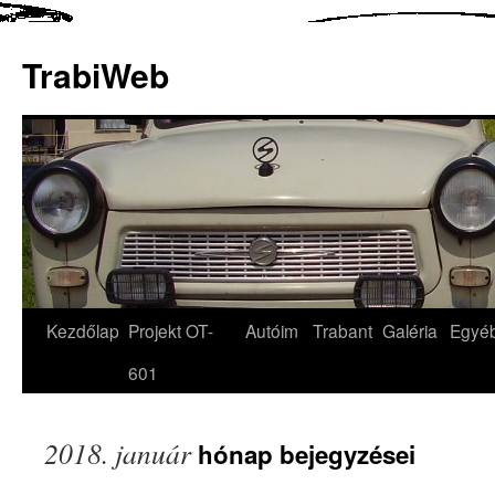
TrabiWeb
Kezdőlap
Projekt OT-
Autóim
Trabant
Galéria
Egyé
601
2018. január
hónap bejegyzései