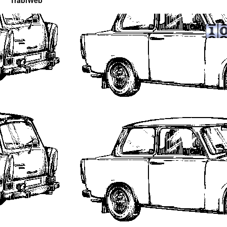
TrabiWeb