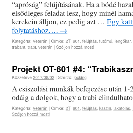
“apróság” felújításának. Ha a bódé hazak
elsődleges feladat lesz, hogy minél hama
kerekein álljon, ez pedig azt …
Egy katt
folytatáshoz….
→
Kategória:
Veterán
|
Címke:
2T
,
601
,
felújítás
,
futómű
,
lengőkar
,
trabant
,
trabi
,
veterán
|
Szóljon hozzá most!
Projekt OT-601 #4: “Trabikasz
Közzétéve
2017/08/02
|
Szerző:
jocking
A csiszolási munkák befejezése után 1-2 
odáig a dolgok, hogy a trabi elindulhatot
Kategória:
Veterán
|
Címke:
2T
,
601
,
felújítás
,
kaszni
,
lakatolás
,
Szóljon hozzá most!