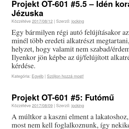
Projekt OT-601 #5.5 – Idén kor
Jézuska
Közzétéve
2017/08/12
|
Szerző:
jocking
Egy bármilyen régi autó felújításakor a
minél több eredeti alkatrészt megtartani
helyzet, hogy valamit nem szabad/érdem
Ilyenkor jön képbe az új/felújított alka
kérdése.
Kategória:
Egyéb
|
Szóljon hozzá most!
Projekt OT-601 #5: Futómű
Közzétéve
2017/08/09
|
Szerző:
jocking
A múltkor a kaszni elment a lakatoshoz,
most nem kell foglalkoznunk, így nekik