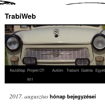
TrabiWeb
Kezdőlap
Projekt OT-
Autóim
Trabant
Galéria
Egyé
601
2017. augusztus
hónap bejegyzései