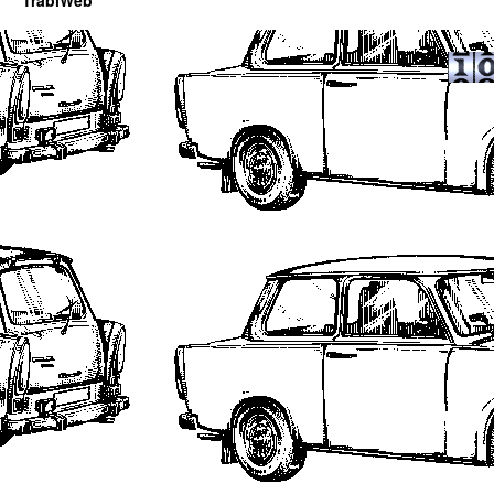
TrabiWeb