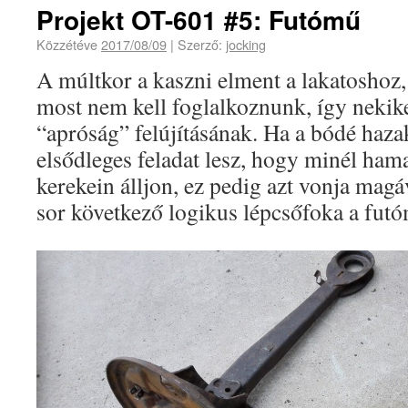
Projekt OT-601 #5: Futómű
Közzétéve
2017/08/09
|
Szerző:
jocking
A múltkor a kaszni elment a lakatoshoz,
most nem kell foglalkoznunk, így nekik
“apróság” felújításának. Ha a bódé hazak
elsődleges feladat lesz, hogy minél hama
kerekein álljon, ez pedig azt vonja magáv
sor következő logikus lépcsőfoka a futó