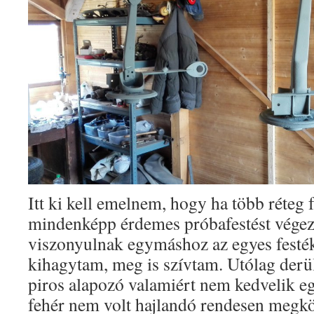
Itt ki kell emelnem, hogy ha több réteg 
mindenképp érdemes próbafestést végez
viszonyulnak egymáshoz az egyes festék
kihagytam, meg is szívtam. Utólag derült
piros alapozó valamiért nem kedvelik eg
fehér nem volt hajlandó rendesen megk