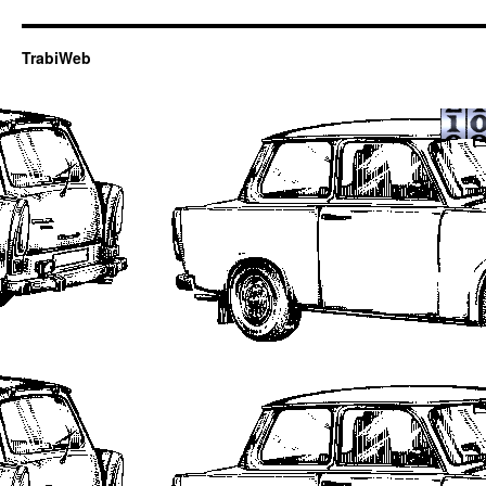
TrabiWeb