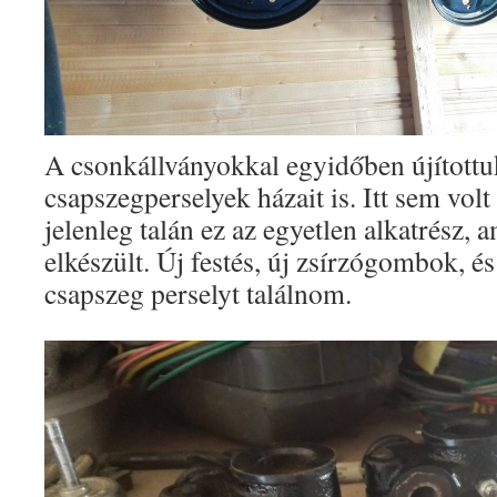
A csonkállványokkal egyidőben újítottuk
csapszegperselyek házait is. Itt sem vol
jelenleg talán ez az egyetlen alkatrész,
elkészült. Új festés, új zsírzógombok, és
csapszeg perselyt találnom.