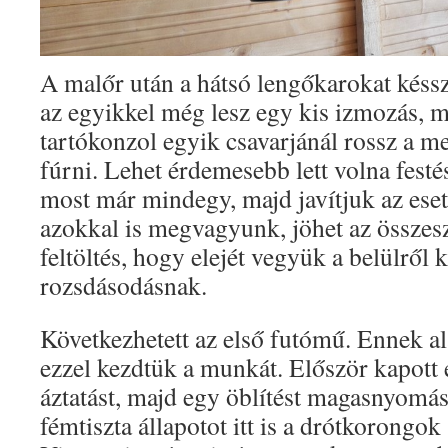
A malőr után a hátsó lengőkarokat késsz
az egyikkel még lesz egy kis izmozás, me
tartókonzol egyik csavarjánál rossz a me
fúrni. Lehet érdemesebb lett volna festé
most már mindegy, majd javítjuk az eset
azokkal is megvagyunk, jöhet az összesze
feltöltés, hogy elejét vegyük a belülről k
rozsdásodásnak.
Következhetett az első futómű. Ennek al
ezzel kezdtük a munkát. Először kapott
áztatást, majd egy öblítést magasnyomá
fémtiszta állapotot itt is a drótkorongok 