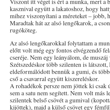
Viszont itt véget is ért a munka, mert a 
kasznival együtt a lakatoshoz, hogy hat
mihez viszonyítani a méreteket – jobb, h
Maradtak hát az alsó lengőkarok, a cson
rugóköteg.
Az alsó lengőkarokkal folytattam a munk
előtt volt még egy fontos elvégzendő fel
cseréje. Nem egy leányálom, de muszáj 
Szétszedéskor több szilenten is látszott,
eldeformálódott bennük a gumi, és többől
cső a csavarral együtt kiszereléskor.
A rohadékok persze nem jöttek ki csak 
sem a satu nem segített. Nem volt más le
szilentek belső csövét a gumival (kopot
kijöttek), majd a külső csövet egy fémf