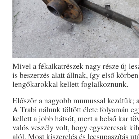
Mivel a fékalkatrészek nagy része új le
is beszerzés alatt állnak, így első körben
lengőkarokkal kellett foglalkoznunk.
Először a nagyobb mumussal kezdtük; a
A Trabi nálunk töltött élete folyamán eg
kellett a jobb hátsót, mert a belső kar t
valós veszély volt, hogy egyszercsak kif
alól. Most kiszerelés és lecsupaszítás ut