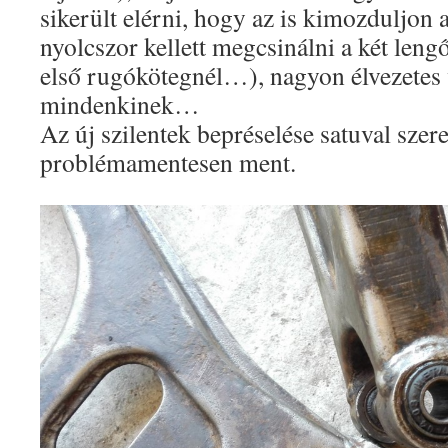
sikerült elérni, hogy az is kimozduljon 
nyolcszor kellett megcsinálni a két len
első rugókötegnél…), nagyon élvezetes 
mindenkinek…
Az új szilentek bepréselése satuval szer
problémamentesen ment.