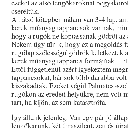
ezeket az alsó lengőkaroknál begyakoro
cseréltük.
A hátsó kötegben nálam van 3-4 lap, ami
kerek műanyag tappancsok vannak, min
hogy a rugók ne koptassanak gödröt az a
Nekem úgy tűnik, hogy ez a megoldás fé
rugólap szélességű gödrök keletkeztek 
kerek műanyag tappancs formájúak… :
Ettől függetlenül azért igyekeztem meg
tappancsokat, bár sok több darabba volt 
kiszakadtak. Ezeket végül Palmatex-szel
rugókon az eredeti helyükre, nem volt 
tart, ha kijön, az sem katasztrófa.
Így állunk jelenleg. Van egy pár jó állapo
lengőkarunk, két újraszilentezett és újraf