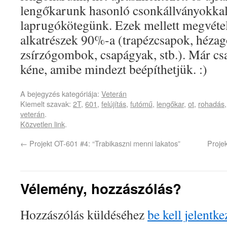
lengőkarunk hasonló csonkállványokkal, 
laprugókötegünk. Ezek mellett megvétel
alkatrészek 90%-a (trapézcsapok, hézag
zsírzógombok, csapágyak, stb.). Már cs
kéne, amibe mindezt beépíthetjük. :)
A bejegyzés kategóriája:
Veterán
Kiemelt szavak:
2T
,
601
,
felújítás
,
futómű
,
lengőkar
,
ot
,
rohadás
veterán
.
Közvetlen link
.
←
Projekt OT-601 #4: “Trabikaszni menni lakatos”
Projek
Vélemény, hozzászólás?
Hozzászólás küldéséhez
be kell jelentke