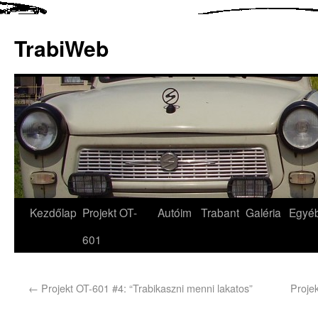
TrabiWeb
Kezdőlap
Projekt OT-
Autóim
Trabant
Galéria
Egyé
601
←
Projekt OT-601 #4: “Trabikaszni menni lakatos”
Projek