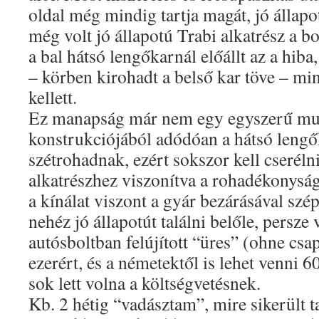
oldal még mindig tartja magát, jó állap
még volt jó állapotú Trabi alkatrész a 
a bal hátsó lengőkarnál előállt az a hib
– körben kirohadt a belső kar töve – mi
kellett.
Ez manapság már nem egy egyszerű mut
konstrukciójából adódóan a hátsó leng
szétrohadnak, ezért sokszor kell cserélni
alkatrészhez viszonítva a rohadékonyság 
a kínálat viszont a gyár bezárásával sz
nehéz jó állapotút találni belőle, persze
autósboltban felújított “üres” (ohne cs
ezerért, és a németektől is lehet venni 6
sok lett volna a költségvetésnek.
Kb. 2 hétig “vadásztam”, mire sikerült ta