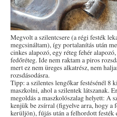
Megvolt a szilentcsere (a régi festék lek
megcsináltam), így portalanítás után meh
cinkes alapozó, egy réteg fehér alapozó, 
fedőréteg. Ide nem raktam a piros rozsd
mert ez nem üreges alkatrész, nem halj
rozsdásodásra.
Tipp: a szilentes lengőkar festésénél 8 k
maszkolni, ahol a szilentek látszanak. 
megoldás a maszkolószalag helyett: A s
kenjük be zsírral (figyelve arra, hogy a 
kerüljön), fújás után a felhordott festék