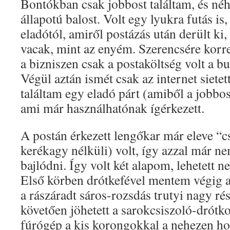
Bontókban csak jobbost találtam, és néh
állapotú balost. Volt egy lyukra futás is,
eladótól, amiről postázás után derült k
vacak, mint az enyém. Szerencsére korrek
a bizniszen csak a postaköltség volt a b
Végül aztán ismét csak az internet sietet
találtam egy eladó párt (amiből a jobbos
ami már használhatónak ígérkezett.
A postán érkezett lengőkar már eleve “c
kerékagy nélküli) volt, így azzal már ne
bajlódni. Így volt két alapom, lehetett 
Első körben drótkefével mentem végig a
a rászáradt sáros-rozsdás trutyi nagy rés
követően jöhetett a sarokcsiszoló-drótk
fúrógép a kis korongokkal a nehezen ho