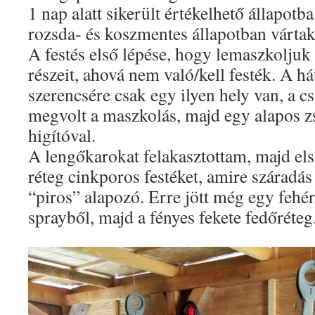
1 nap alatt sikerült értékelhető állapotb
rozsda- és koszmentes állapotban vártak 
A festés első lépése, hogy lemaszkoljuk 
részeit, ahová nem való/kell festék. A h
szerencsére csak egy ilyen hely van, a 
megvolt a maszkolás, majd egy alapos zsí
higítóval.
A lengőkarokat felakasztottam, majd el
réteg cinkporos festéket, amire száradás
“piros” alapozó. Erre jött még egy fehé
sprayből, majd a fényes fekete fedőréteg