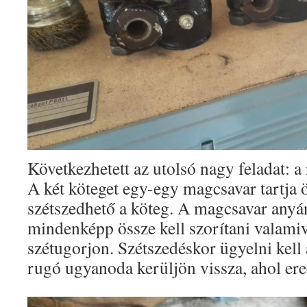
Következhetett az utolsó nagy feladat: a 
A két köteget egy-egy magcsavar tartja ös
szétszedhető a köteg. A magcsavar anyán
mindenképp össze kell szorítani valamiv
szétugorjon. Szétszedéskor ügyelni kell
rugó ugyanoda kerüljön vissza, ahol ered