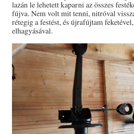
lazán le lehetett kaparni az összes festéke
fújva. Nem volt mit tenni, nitróval viss
rétegig a festést, és újrafújtam feketével
elhagyásával.