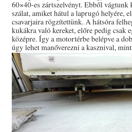
60×40-es zártszelvényt. Ebből vágtunk 
szálat, amiket hátul a laprugó helyére, e
csavarjaira rögzítettünk. A hátsóra felhe
kukákra való kereket, előre pedig csak e
középre. Így a motortérbe belépve a d
úgy lehet manőverezni a kasznival, mint 