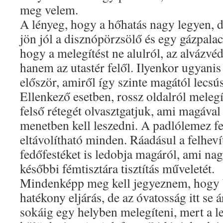
meg velem.
A lényeg, hogy a hőhatás nagy legyen, d
jön jól a disznópörzsölő és egy gázpala
hogy a melegítést ne alulról, az alvázvé
hanem az utastér felől. Ilyenkor ugyanis
először, amiről így szinte magától lecsú
Ellenkező esetben, rossz oldalról meleg
felső rétegét olvasztgatjuk, ami magával
menetben kell leszedni. A padlólemez f
eltávolítható minden. Ráadásul a felhevít
fedőfestéket is ledobja magáról, ami n
későbbi fémtisztára tisztítás műveletét.
Mindenképp meg kell jegyeznem, hogy 
hatékony eljárás, de az óvatosság itt se 
sokáig egy helyben melegíteni, mert a 