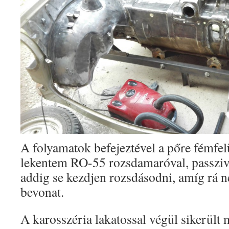
A folyamatok befejeztével a pőre fémfe
lekentem RO-55 rozsdamaróval, passziv
addig se kezdjen rozsdásodni, amíg rá n
bevonat.
A karosszéria lakatossal végül sikerült