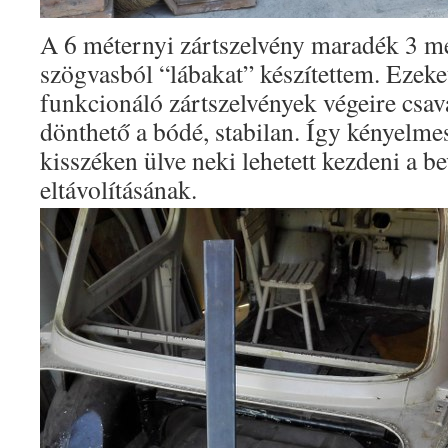
A 6 méternyi zártszelvény maradék 3 m
szögvasból “lábakat” készítettem. Ezeke
funkcionáló zártszelvények végeire csav
dönthető a bódé, stabilan. Így kényelmese
kisszéken ülve neki lehetett kezdeni a b
eltávolításának.