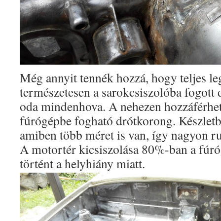
Még annyit tennék hozzá, hogy teljes le
természetesen a sarokcsiszolóba fogott
oda mindenhova. A nehezen hozzáférhet
fúrógépbe fogható drótkorong. Készlet
amiben több méret is van, így nagyon r
A motortér kicsiszolása 80%-ban a fúr
történt a helyhiány miatt.