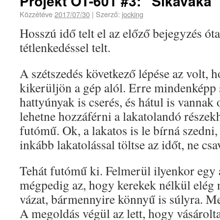
Projekt OT-601 #3: “Sikavaka”
Közzétéve
2017/07/30
|
Szerző:
jocking
Hosszú idő telt el az előző bejegyzés ót
tétlenkedéssel telt.
A szétszedés következő lépése az volt, 
kikerüljön a gép alól. Erre mindenképp 
hattyúnyak is cserés, és hátul is vannak
lehetne hozzáférni a lakatolandó részek
futómű. Ok, a lakatos is le bírná szedni
inkább lakatolással töltse az időt, ne cs
Tehát futómű ki. Felmerül ilyenkor egy
mégpedig az, hogy kerekek nélkül elég n
vázat, bármennyire könnyű is súlyra. Me
A megoldás végül az lett, hogy vásárolt