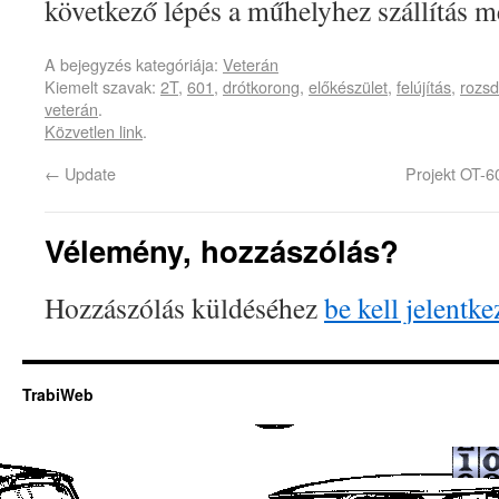
következő lépés a műhelyhez szállítás m
A bejegyzés kategóriája:
Veterán
Kiemelt szavak:
2T
,
601
,
drótkorong
,
előkészület
,
felújítás
,
rozs
veterán
.
Közvetlen link
.
←
Update
Projekt OT-6
Vélemény, hozzászólás?
Hozzászólás küldéséhez
be kell jelentke
TrabiWeb