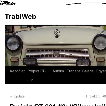
TrabiWeb
Kezdőlap
Projekt OT-
Autóim
Trabant
Galéria
Egyé
601
←
Update
Projekt OT-6