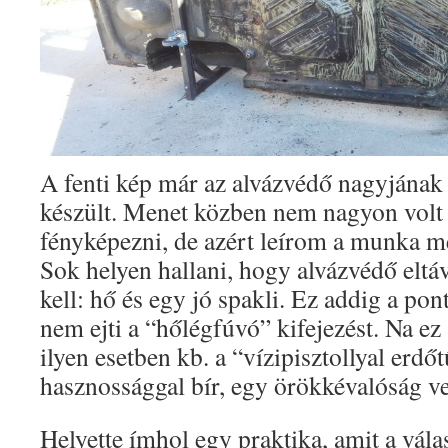
A fenti kép már az alvázvédő nagyjának 
készült. Menet közben nem nagyon volt
fényképezni, de azért leírom a munka m
Sok helyen hallani, hogy alvázvédő eltá
kell: hő és egy jó spakli. Ez addig a pont
nem ejti a “hőlégfúvó” kifejezést. Na ez
ilyen esetben kb. a “vízipisztollyal erdőt
hasznossággal bír, egy örökkévalóság v
Helyette ímhol egy praktika, amit a válas