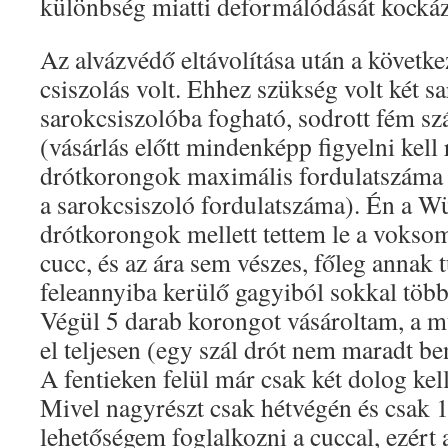
különbség miatti deformálódását kockáz
Az alvázvédő eltávolítása után a követke
csiszolás volt. Ehhez szükség volt két sa
sarokcsiszolóba fogható, sodrott fém sz
(vásárlás előtt mindenképp figyelni kell 
drótkorongok maximális fordulatszáma
a sarokcsiszoló fordulatszáma). Én a W
drótkorongok mellett tettem le a vokso
cucc, és az ára sem vészes, főleg annak 
feleannyiba kerülő gagyiból sokkal több
Végül 5 darab korongot vásároltam, a m
el teljesen (egy szál drót nem maradt b
A fentieken felül már csak két dolog kell
Mivel nagyrészt csak hétvégén és csak 1
lehetőségem foglalkozni a cuccal, ezér