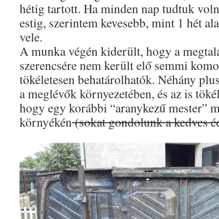
hétig tartott. Ha minden nap tudtuk voln
estig, szerintem kevesebb, mint 1 hét al
vele.
A munka végén kiderült, hogy a megtalá
szerencsére nem került elő semmi komoly
tökéletesen behatárolhatók. Néhány plusz 
a meglévők környezetében, és az is tökél
hogy egy korábbi “aranykezű mester” mi
környékén
(sokat gondolunk a kedves éd