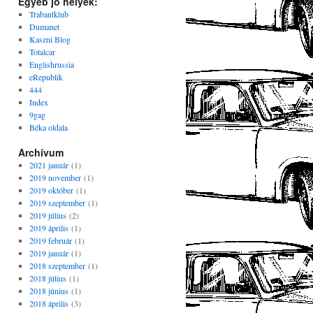
Egyéb jó helyek:
Trabantklub
Dumanet
Kaszni Blog
Totalcar
Englishrussia
eRepublik
444
Index
9gag
Béka oldala
Archívum
2021 január
(1)
2019 november
(1)
2019 október
(1)
2019 szeptember
(1)
2019 július
(2)
2019 április
(1)
2019 február
(1)
2019 január
(1)
2018 szeptember
(1)
2018 július
(1)
2018 június
(1)
2018 április
(3)