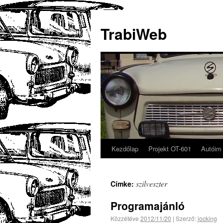
TrabiWeb
Kezdőlap
Projekt OT-601
Autóim
szilveszter
Címke:
Programajánló
Közzétéve
2012/11/20
|
Szerző:
jocking