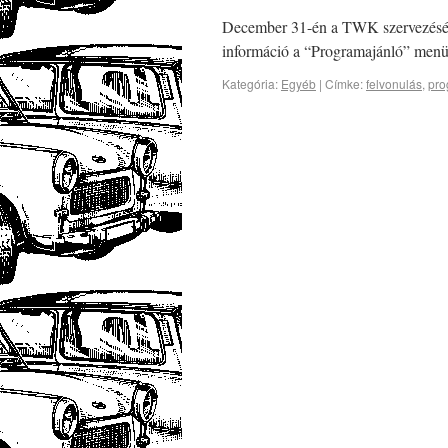
December 31-én a TWK szervezésébe
információ a “Programajánló” menüp
Kategória:
Egyéb
|
Címke:
felvonulás
,
pro