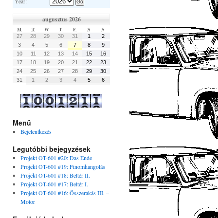
Year:
augusztus 2026
M
T
W
T
F
S
S
27
28
29
30
31
1
2
3
4
5
6
7
8
9
10
11
12
13
14
15
16
17
18
19
20
21
22
23
24
25
26
27
28
29
30
31
1
2
3
4
5
6
Menü
Bejelentkezés
Legutóbbi bejegyzések
Projekt OT-601 #20: Das Ende
Projekt OT-601 #19: Finomhangolás
Projekt OT-601 #18: Beltér II.
Projekt OT-601 #17: Beltér I.
Projekt OT-601 #16: Összerakás III. –
Motor