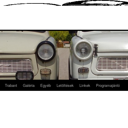
Trabant
Galéria
Egyéb
Letöltések
Linkek
Programajánló