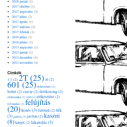
2018 január
(1)
2017 október
(1)
2017 augusztus
(3)
2017 július
(2)
2017 április
(1)
2017 március
(3)
2017 február
(1)
2016 július
(1)
2016 június
(1)
2013 augusztus
(1)
2013 január
(1)
2012 december
(3)
2012 november
(4)
Címkék
2T
(25)
1.1
(2)
4t
(2)
601
(25)
beköszönés
(1)
beltér
(2)
csavar
(2)
drótkorong
(2)
előkészület
(2)
elektronika
(1)
első
(1)
felújítás
felvonulás
(1)
(20)
festés
(3)
fék
futómű
(2)
kaszni
(3)
javítás
(2)
galéria
(1)
(8)
lakatolás
(3)
kárpit
(2)