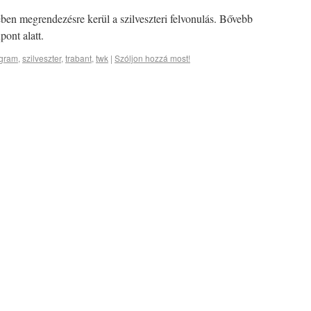
n megrendezésre kerül a szilveszteri felvonulás. Bővebb
ont alatt.
gram
,
szilveszter
,
trabant
,
twk
|
Szóljon hozzá most!