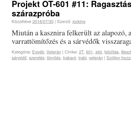
Projekt OT-601 #11: Ragasztás
szárazpróba
Közzétéve
2018/07/30
|
Szerző:
jocking
Miután a kasznira felkerült az alapozó, 
varrattömítőzés és a sárvédők visszaraga
Kategória:
Egyéb
,
Veterán
|
Címke:
2T
,
601
,
ajtó
,
felújítás
,
illesz
sárvédő
,
szerelés
,
tömítés
,
trabant
,
trabi
,
veterán
|
Szóljon hozz