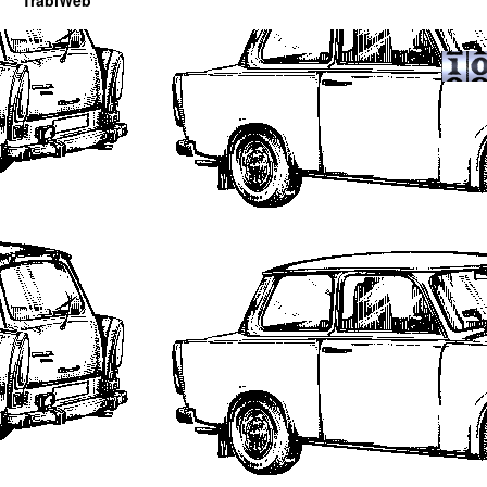
TrabiWeb