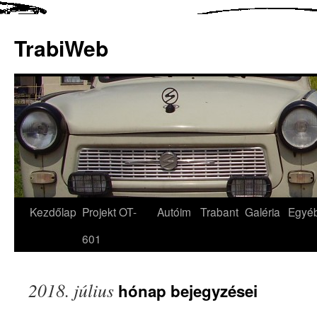
TrabiWeb
Kezdőlap
Projekt OT-
Autóim
Trabant
Galéria
Egyé
601
2018. július
hónap bejegyzései