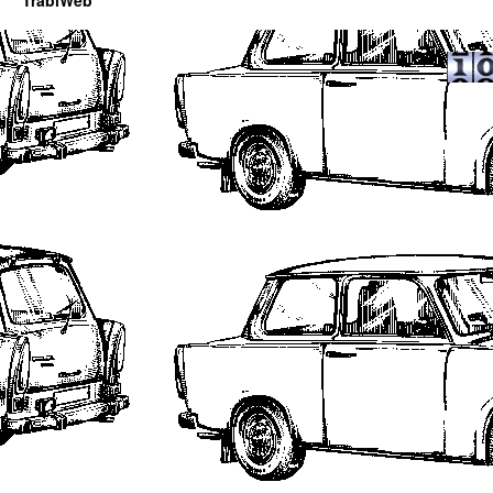
TrabiWeb