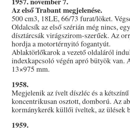
1957. november 7.
Az első Trabant megjelenése.
500 cm3, 18LE, 66/73 furat/löket. Vég
Oldalcsík az első szérián még nincs, egy
dísztárcsák virágszirom-szerűek. Az or
hordja a motortérnyitó fogantyút.
Ablaktörlőkarok a vezető oldaláról indul
indexkapcsoló végén apró bütyök van. A
13×975 mm.
1958.
Megjelenik az ívelt díszléc és a kétszínű
koncentrikusan osztott, domború. Az ab
kormánykerék küllői íveltek, az ülések b
1959.