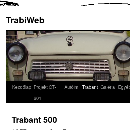
TrabiWeb
Kezdőlap
Projekt OT-
Autóim
Trabant
Galéria
Egyé
601
Trabant 500