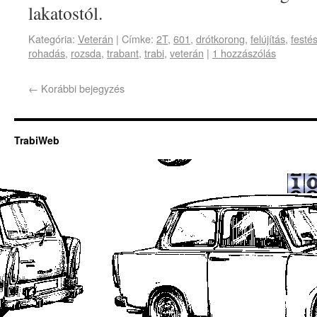
lakatostól.
Kategória:
Veterán
|
Címke:
2T
,
601
,
drótkorong
,
felújítás
,
festé
rohadás
,
rozsda
,
trabant
,
trabi
,
veterán
|
1 hozzászólás
←
Korábbi bejegyzés
TrabiWeb