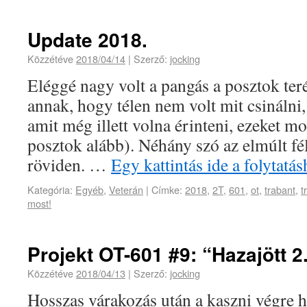
Update 2018.
Közzétéve
2018/04/14
|
Szerző:
jocking
Eléggé nagy volt a pangás a posztok ter
annak, hogy télen nem volt mit csinálni,
amit még illett volna érinteni, ezeket mo
posztok alább). Néhány szó az elmúlt fél
röviden. …
Egy kattintás ide a folytat
Kategória:
Egyéb
,
Veterán
|
Címke:
2018
,
2T
,
601
,
ot
,
trabant
,
t
most!
Projekt OT-601 #9: “Hazajött 2
Közzétéve
2018/04/13
|
Szerző:
jocking
Hosszas várakozás után a kaszni végre h