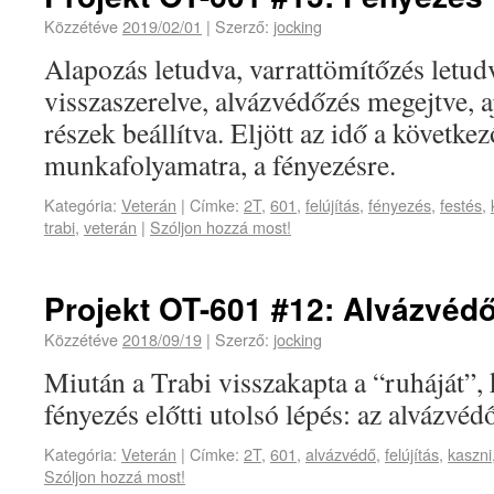
Közzétéve
2019/02/01
|
Szerző:
jocking
Alapozás letudva, varrattömítőzés letud
visszaszerelve, alvázvédőzés megejtve, 
részek beállítva. Eljött az idő a követk
munkafolyamatra, a fényezésre.
Kategória:
Veterán
|
Címke:
2T
,
601
,
felújítás
,
fényezés
,
festés
,
trabi
,
veterán
|
Szóljon hozzá most!
Projekt OT-601 #12: Alvázvéd
Közzétéve
2018/09/19
|
Szerző:
jocking
Miután a Trabi visszakapta a “ruháját”, 
fényezés előtti utolsó lépés: az alvázvédő
Kategória:
Veterán
|
Címke:
2T
,
601
,
alvázvédő
,
felújítás
,
kaszni
Szóljon hozzá most!