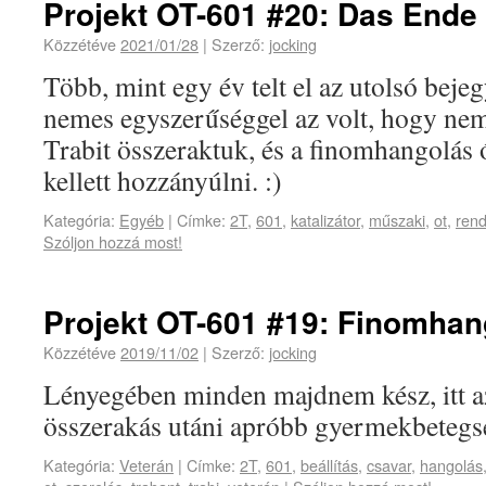
Projekt OT-601 #20: Das Ende
Közzétéve
2021/01/28
|
Szerző:
jocking
Több, mint egy év telt el az utolsó beje
nemes egyszerűséggel az volt, hogy nem 
Trabit összeraktuk, és a finomhangolás
kellett hozzányúlni. :)
Kategória:
Egyéb
|
Címke:
2T
,
601
,
katalizátor
,
műszaki
,
ot
,
rend
Szóljon hozzá most!
Projekt OT-601 #19: Finomhan
Közzétéve
2019/11/02
|
Szerző:
jocking
Lényegében minden majdnem kész, itt az
összerakás utáni apróbb gyermekbetegs
Kategória:
Veterán
|
Címke:
2T
,
601
,
beállítás
,
csavar
,
hangolás