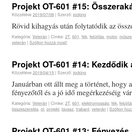
Projekt OT-601 #15: Összerakás
Közzétéve
2019/07/08
|
Szerző:
jocking
Rövid kihagyás után folytatódik az össz
Kategória:
Veterán
|
Címke:
2T
,
601
,
fék
,
felújítás
,
motor
,
műszer
veterán
|
Szóljon hozzá most!
Projekt OT-601 #14: Kezdődik
Közzétéve
2019/04/15
|
Szerző:
jocking
Januárban ott állt meg a történet, hogy a
fényezőtől és a jó idő megérkezéséig vá
Kategória:
Veterán
|
Címke:
2T
,
601
,
elektromosság
,
fék
,
felújít
összeszerelés
,
ot
,
projekt
,
tavasz
,
trabant
,
veterán
|
Szóljon hoz
Projekt OT-601 #13: Fényezés