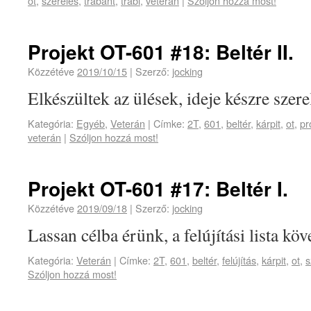
ot
,
szerelés
,
trabant
,
trabi
,
veterán
|
Szóljon hozzá most!
Projekt OT-601 #18: Beltér II.
Közzétéve
2019/10/15
|
Szerző:
jocking
Elkészültek az ülések, ideje készre szerel
Kategória:
Egyéb
,
Veterán
|
Címke:
2T
,
601
,
beltér
,
kárpit
,
ot
,
pr
veterán
|
Szóljon hozzá most!
Projekt OT-601 #17: Beltér I.
Közzétéve
2019/09/18
|
Szerző:
jocking
Lassan célba érünk, a felújítási lista köv
Kategória:
Veterán
|
Címke:
2T
,
601
,
beltér
,
felújítás
,
kárpit
,
ot
,
s
Szóljon hozzá most!