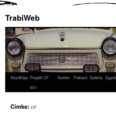
TrabiWeb
Kezdőlap
Projekt OT-
Autóim
Trabant
Galéria
Egyé
601
ot
Címke: