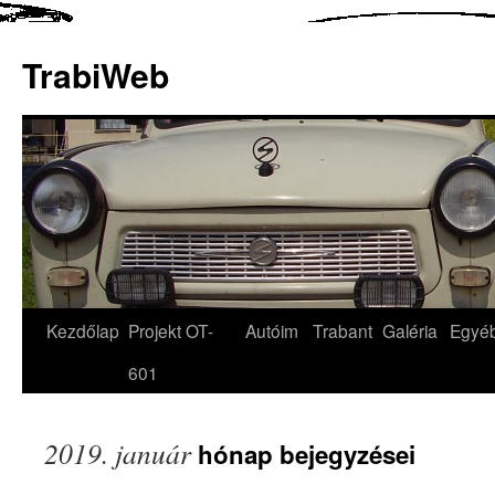
TrabiWeb
Kezdőlap
Projekt OT-
Autóim
Trabant
Galéria
Egyé
601
2019. január
hónap bejegyzései