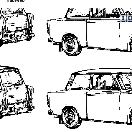
TrabiWeb