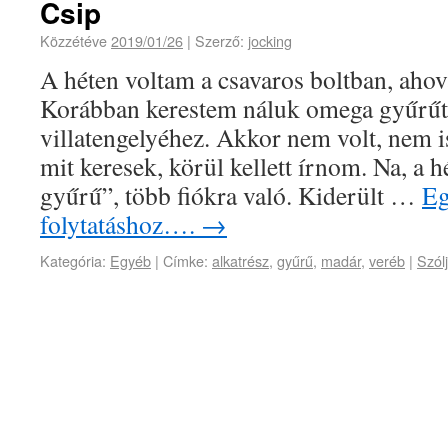
Csip
Közzétéve
2019/01/26
|
Szerző:
jocking
A héten voltam a csavaros boltban, ahov
Korábban kerestem náluk omega gyűrűt,
villatengelyéhez. Akkor nem volt, nem i
mit keresek, körül kellett írnom. Na, a 
gyűrű”, több fiókra való. Kiderült …
Eg
folytatáshoz….
→
Kategória:
Egyéb
|
Címke:
alkatrész
,
gyűrű
,
madár
,
veréb
|
Szól