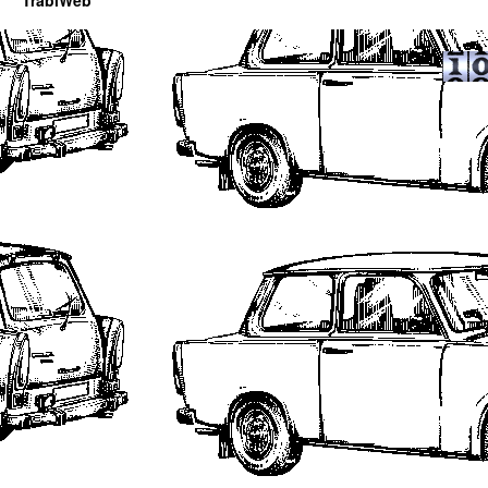
TrabiWeb