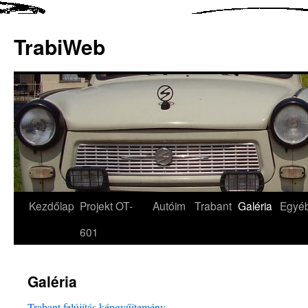
TrabiWeb
Kezdőlap
Projekt OT-
Autóim
Trabant
Galéria
Egyé
601
Galéria
Trabant felújítás képgyűjtemény