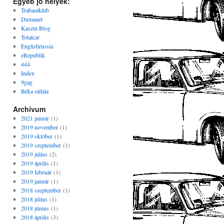
Egyéb jó helyek:
Trabantklub
Dumanet
Kaszni Blog
Totalcar
Englishrussia
eRepublik
444
Index
9gag
Béka oldala
Archívum
2021 január
(1)
2019 november
(1)
2019 október
(1)
2019 szeptember
(1)
2019 július
(2)
2019 április
(1)
2019 február
(1)
2019 január
(1)
2018 szeptember
(1)
2018 július
(1)
2018 június
(1)
2018 április
(3)