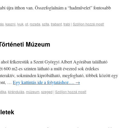
Trabi újra itthon van. Összefoglalnám a “hadművelet” fontosabb
tás
,
kaszni
,
lyuk
,
ot
,
rozsda
,
szita
,
trabant
,
trabi
|
Szóljon hozzá most!
 Történeti Múzeum
ahol felkerestük a Szent Györgyi Albert Agórában található
t 600 m2-es szinten látható a múlt évezred sok érdekes
s interaktív, sokminden kipróbálható, megfogható, többek között egy
pont, …
Egy kattintás ide a folytatáshoz….
→
atika
,
kirándulás
,
múzeum
,
szeged
|
Szóljon hozzá most!
letek