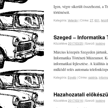
Igen, végre sikerült összehozni, a 
történéseit.
Kategória:
Veterán
|
Címke:
2T
,
601
,
felújí
Szeged – Informatika
Közzétéve
2017/03/25
|
Szerző:
jocking
Március közepén Szegeden jártunk, 
Informatika Történeti Múzeumot. Ké
informatikai fejlesztése. A kiállítá
működő relés automata telefonköz
Kategória:
Egyéb
|
Címke:
galéria
,
inform
Hazahozatali előkészü
Közzétéve
2017/03/16
|
Szerző:
jocking