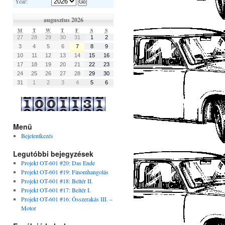
Year:
augusztus 2026
M
T
W
T
F
S
S
27
28
29
30
31
1
2
3
4
5
6
7
8
9
10
11
12
13
14
15
16
17
18
19
20
21
22
23
24
25
26
27
28
29
30
31
1
2
3
4
5
6
Menü
Bejelentkezés
Legutóbbi bejegyzések
Projekt OT-601 #20: Das Ende
Projekt OT-601 #19: Finomhangolás
Projekt OT-601 #18: Beltér II.
Projekt OT-601 #17: Beltér I.
Projekt OT-601 #16: Összerakás III. –
Motor