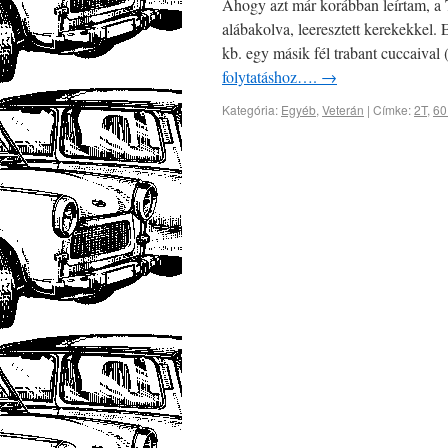
Ahogy azt már korábban leírtam, a Tr
alábakolva, leeresztett kerekekkel. 
kb. egy másik fél trabant cuccaival
folytatáshoz….
→
Kategória:
Egyéb
,
Veterán
|
Címke:
2T
,
60