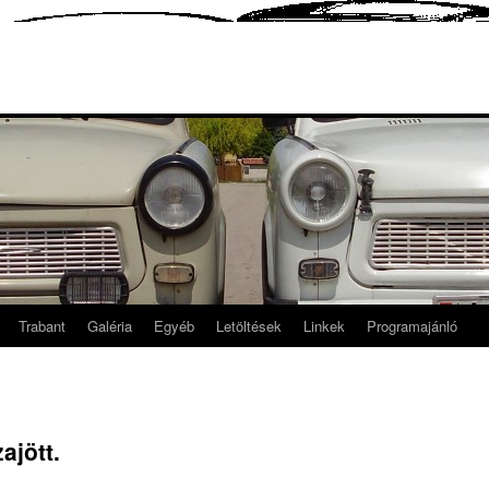
Trabant
Galéria
Egyéb
Letöltések
Linkek
Programajánló
ajött.