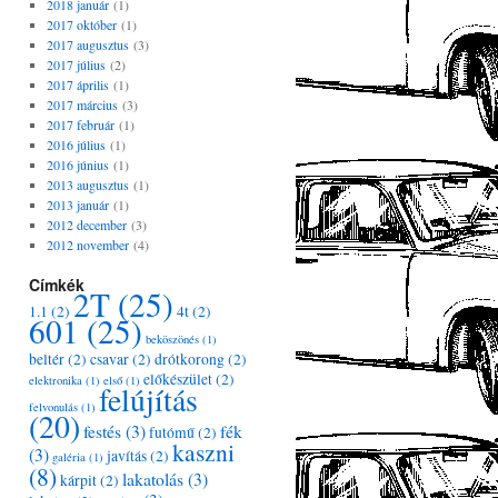
2018 január
(1)
2017 október
(1)
2017 augusztus
(3)
2017 július
(2)
2017 április
(1)
2017 március
(3)
2017 február
(1)
2016 július
(1)
2016 június
(1)
2013 augusztus
(1)
2013 január
(1)
2012 december
(3)
2012 november
(4)
Címkék
2T
(25)
1.1
(2)
4t
(2)
601
(25)
beköszönés
(1)
beltér
(2)
csavar
(2)
drótkorong
(2)
előkészület
(2)
elektronika
(1)
első
(1)
felújítás
felvonulás
(1)
(20)
festés
(3)
fék
futómű
(2)
kaszni
(3)
javítás
(2)
galéria
(1)
(8)
lakatolás
(3)
kárpit
(2)