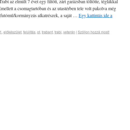
abi az elmúlt 7 évet egy fűtött, zárt garázsban töltötte, téglákkal
Emellett a csomagtartóban és az utastérben tele volt pakolva még
 (futómű/kormányzás alkatrészek, a saját …
Egy kattintás ide a
1
,
előkészület
,
felújítás
,
ot
,
trabant
,
trabi
,
veterán
|
Szóljon hozzá most!