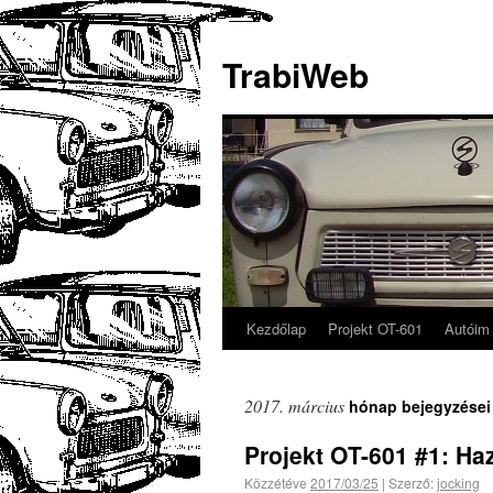
TrabiWeb
Kezdőlap
Projekt OT-601
Autóim
2017. március
hónap bejegyzései
Projekt OT-601 #1: Haz
Közzétéve
2017/03/25
|
Szerző:
jocking