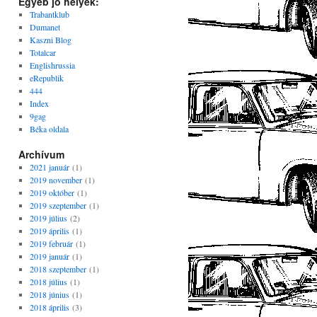
Egyéb jó helyek:
Trabantklub
Dumanet
Kaszni Blog
Totalcar
Englishrussia
eRepublik
444
Index
9gag
Béka oldala
Archívum
2021 január
(1)
2019 november
(1)
2019 október
(1)
2019 szeptember
(1)
2019 július
(2)
2019 április
(1)
2019 február
(1)
2019 január
(1)
2018 szeptember
(1)
2018 július
(1)
2018 június
(1)
2018 április
(3)