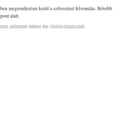
n megrendezésre kerül a szilveszteri felvonulás. Bővebb
ont alatt.
gram
,
szilveszter
,
trabant
,
twk
|
Szóljon hozzá most!