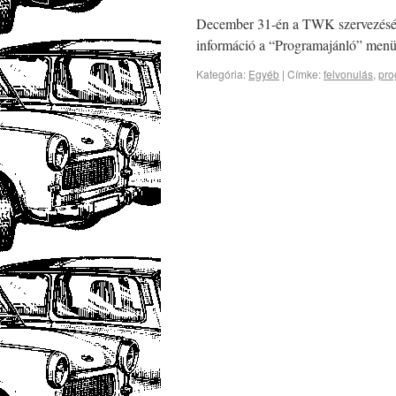
December 31-én a TWK szervezésébe
információ a “Programajánló” menüp
Kategória:
Egyéb
|
Címke:
felvonulás
,
pro