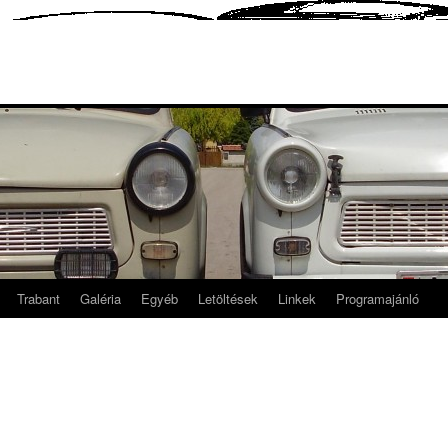
Trabant
Galéria
Egyéb
Letöltések
Linkek
Programajánló