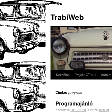
TrabiWeb
Kezdőlap
Projekt OT-601
Autóim
program
Címke:
Programajánló
Közzétéve
2012/11/20
|
Szerző:
jocking