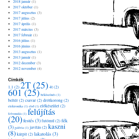
2018 január
(1)
2017 október
(1)
2017 augusztus
(3)
2017 július
(2)
2017 április
(1)
2017 március
(3)
2017 február
(1)
2016 július
(1)
2016 június
(1)
2013 augusztus
(1)
2013 január
(1)
2012 december
(3)
2012 november
(4)
Címkék
2T
(25)
1.1
(2)
4t
(2)
601
(25)
beköszönés
(1)
beltér
(2)
csavar
(2)
drótkorong
(2)
előkészület
(2)
elektronika
(1)
első
(1)
felújítás
felvonulás
(1)
(20)
festés
(3)
fék
futómű
(2)
kaszni
(3)
javítás
(2)
galéria
(1)
(8)
lakatolás
(3)
kárpit
(2)