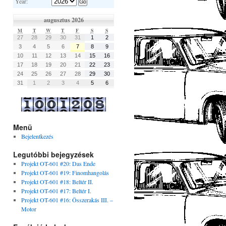
Year:
augusztus 2026
M
T
W
T
F
S
S
27
28
29
30
31
1
2
3
4
5
6
7
8
9
10
11
12
13
14
15
16
17
18
19
20
21
22
23
24
25
26
27
28
29
30
31
1
2
3
4
5
6
Menü
Bejelentkezés
Legutóbbi bejegyzések
Projekt OT-601 #20: Das Ende
Projekt OT-601 #19: Finomhangolás
Projekt OT-601 #18: Beltér II.
Projekt OT-601 #17: Beltér I.
Projekt OT-601 #16: Összerakás III. –
Motor